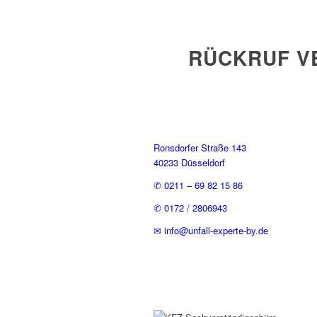
RÜCKRUF V
Ronsdorfer Straße 143
40233 Düsseldorf
✆
0211 – 69 82 15 86
✆ 0
172 / 2806943
✉ info@unfall-experte-by.de
Öffnungszeiten:
Mo.-Fr.: 09:00 – 18:00 Uhr
Sa.: 09:00 – 13:00 Uhr