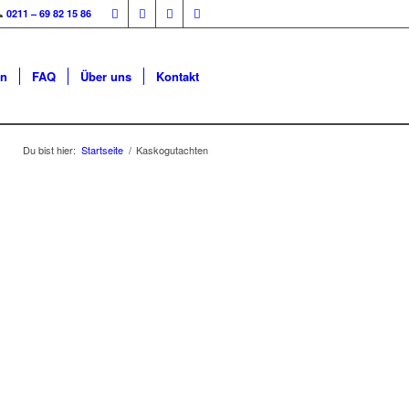

0211 – 69 82 15 86
en
FAQ
Über uns
Kontakt
Du bist hier:
Startseite
/
Kaskogutachten