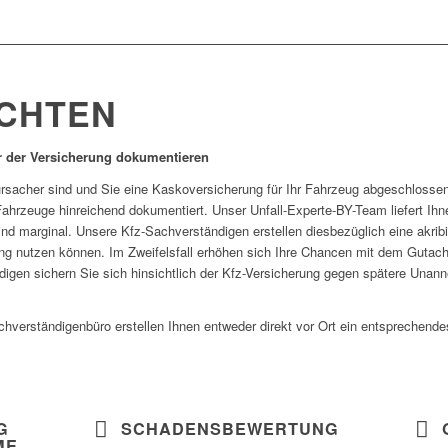
CHTEN
 der Versicherung dokumentieren
erursacher sind und Sie eine Kaskoversicherung für Ihr Fahrzeug abgeschloss
hrzeuge hinreichend dokumentiert. Unser Unfall-Experte-BY-Team liefert Ihne
nd marginal. Unsere Kfz-Sachverständigen erstellen diesbezüglich eine akribi
ng nutzen können. Im Zweifelsfall erhöhen sich Ihre Chancen mit dem Gutachte
igen sichern Sie sich hinsichtlich der Kfz-Versicherung gegen spätere Unann
chverständigenbüro erstellen Ihnen entweder direkt vor Ort ein entsprechen
G
SCHADENSBEWERTUNG
ME