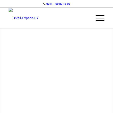
📞
0211 – 69 82 15 86